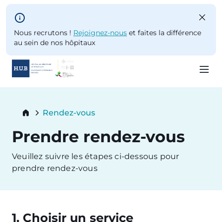
Skip to main content
Nous recrutons !
Rejoignez-nous
et faites la différence
au sein de nos hôpitaux
Skip
to
Breadcrumb
Rendez-vous
main
Current:
content
Prendre rendez-vous
Veuillez suivre les étapes ci-dessous pour
prendre rendez-vous
1. Choisir un service