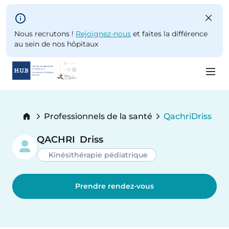
Skip to main content
Nous recrutons !
Rejoignez-nous
et faites la différence
au sein de nos hôpitaux
Skip
to
Breadcrumb
Professionnels de la santé
Qachri
Driss
main
Current:
content
QACHRI
Driss
Kinésithérapie pédiatrique
Prendre rendez-vous