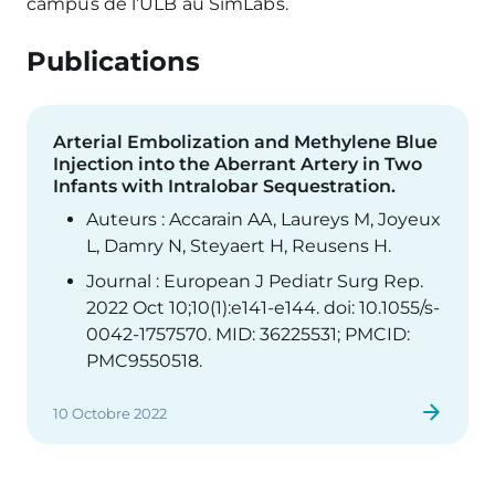
campus de l’ULB au SimLabs.
Publications
Arterial Embolization and Methylene Blue
Injection into the Aberrant Artery in Two
Infants with Intralobar Sequestration.
Auteurs : Accarain AA, Laureys M, Joyeux
L, Damry N, Steyaert H, Reusens H.
Journal : European J Pediatr Surg Rep.
2022 Oct 10;10(1):e141-e144. doi: 10.1055/s-
0042-1757570. MID: 36225531; PMCID:
PMC9550518.
10 Octobre 2022