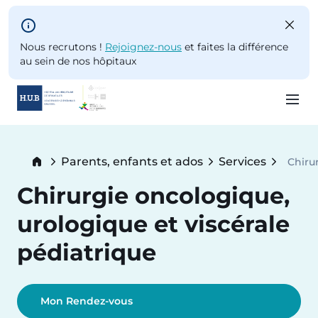
Skip to main content
Nous recrutons !
Rejoignez-nous
et faites la différence
au sein de nos hôpitaux
Skip
to
Breadcrumb
Parents, enfants et ados
Services
Chiru
main
Curre
content
Chirurgie oncologique,
urologique et viscérale
pédiatrique
Mon Rendez-vous