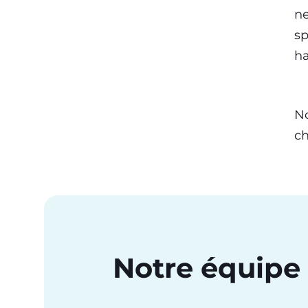
ne
sp
ha
No
ch
Notre équipe