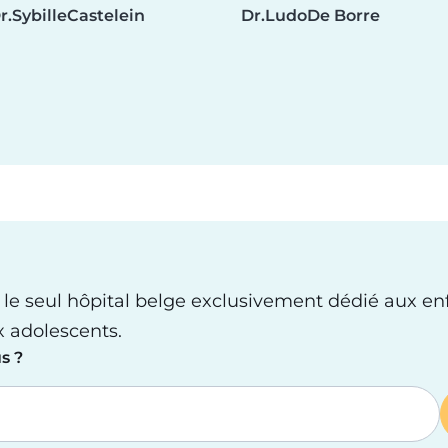
r.
Sybille
Castelein
Dr.
Ludo
De Borre
 le seul hôpital belge exclusivement dédié aux en
x adolescents.
s ?