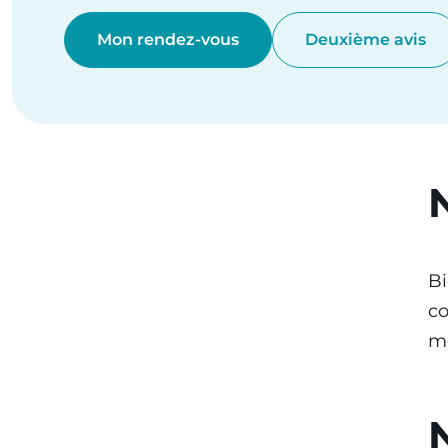
Mon rendez-vous
Deuxième avis
B
co
me