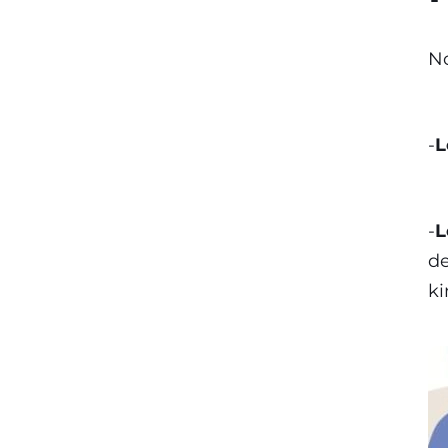
No
-
L
-
L
de
ki