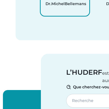
Dr.
Michel
Bellemans
D
L’HUDERF
est
au
Que cherchez-vou
Recherche