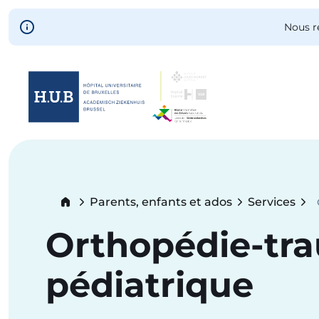
Skip to main content
Nous r
Skip
to
main
content
Breadcrumb
Parents, enfants et ados
Services
C
Orthopédie-tr
pédiatrique