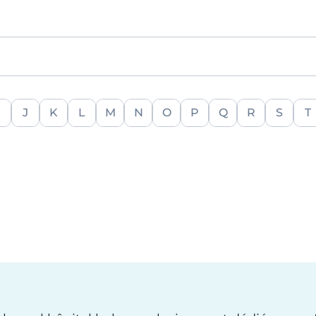
J
K
L
M
N
O
P
Q
R
S
T