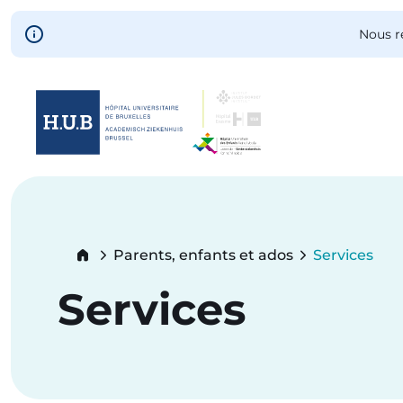
Skip to main content
Nous r
Skip
to
main
content
Breadcrumb
Parents, enfants et ados
Services
Current:
Services