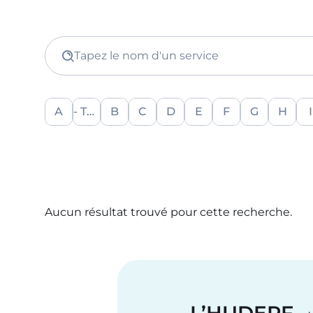
Tapez le nom d'un service
A
- Tout -
B
C
D
E
F
G
H
I
Aucun résultat trouvé pour cette recherche.