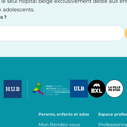
 le seul hôpital belge exclusivement dédié aux en
x adolescents.
s ?
Image
Image
Image
Parents, enfants et ados
Espace profes
Mon Rendez-vous
Professionne