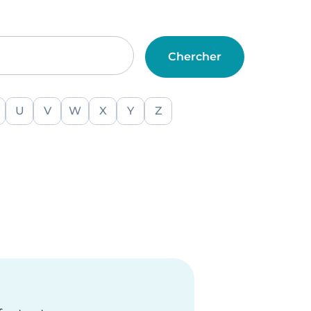
U
V
W
X
Y
Z