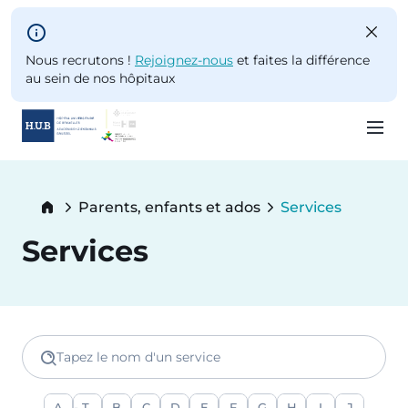
Skip to main content
Nous recrutons !
Rejoignez-nous
et faites la différence
au sein de nos hôpitaux
Skip
to
Breadcrumb
Parents, enfants et ados
Services
main
Current:
content
Services
Tapez le nom d'un service