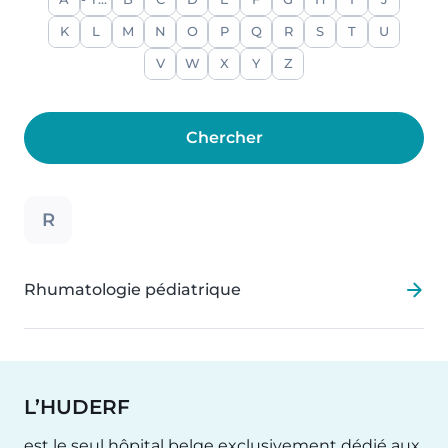
A
- Tout -
B
C
D
E
F
G
H
I
J
K
L
M
N
O
P
Q
R
S
T
U
V
W
X
Y
Z
R
Rhumatologie pédiatrique
L’HUDERF
est le seul hôpital belge exclusivement dédié aux