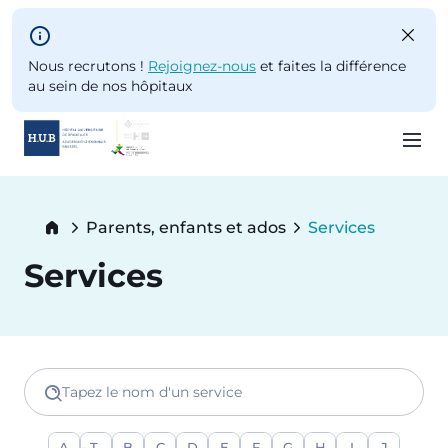
Skip to main content
Nous recrutons !
Rejoignez-nous
et faites la différence
au sein de nos hôpitaux
Skip
to
Breadcrumb
Parents, enfants et ados
Services
main
Current:
content
Services
Tapez le nom d'un service