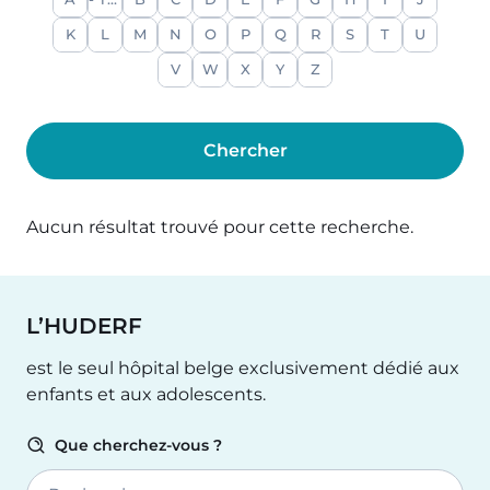
A
- Tout -
B
C
D
E
F
G
H
I
J
K
L
M
N
O
P
Q
R
S
T
U
V
W
X
Y
Z
Aucun résultat trouvé pour cette recherche.
L’HUDERF
est le seul hôpital belge exclusivement dédié aux
enfants et aux adolescents.
Que cherchez-vous ?