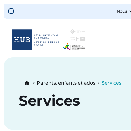
Skip to main content
Nous r
Skip
to
main
content
Breadcrumb
Parents, enfants et ados
Services
Current:
Services