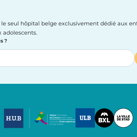
 le seul hôpital belge exclusivement dédié aux en
x adolescents.
s ?
Image
Image
Image