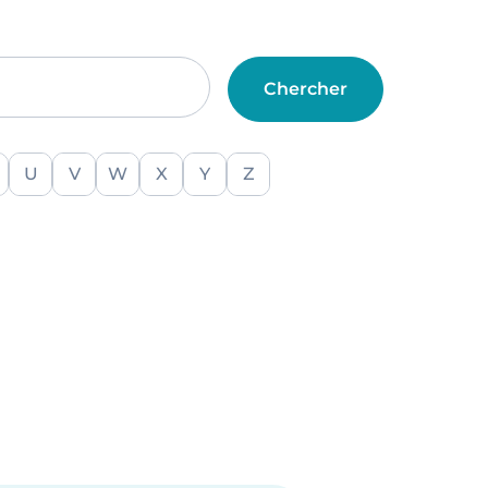
U
V
W
X
Y
Z