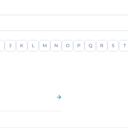
J
K
L
M
N
O
P
Q
R
S
T