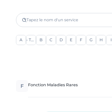
Tapez le nom d'un service
A
- Tout -
B
C
D
E
F
G
H
I
F
Fonction Maladies Rares