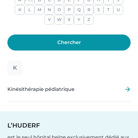
A
- Tout -
B
C
D
E
F
G
H
I
J
K
L
M
N
O
P
Q
R
S
T
U
V
W
X
Y
Z
K
Kinésithérapie pédiatrique
L’HUDERF
est le seul hôpital belge exclusivement dédié aux