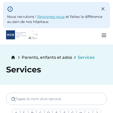
Skip to main content
Nous recrutons !
Rejoignez-nous
et faites la différence
au sein de nos hôpitaux
Skip
to
Breadcrumb
Parents, enfants et ados
Services
main
Current:
content
Services
Tapez le nom d'un service