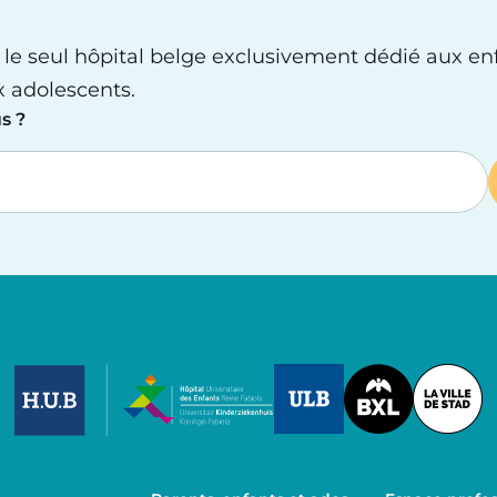
 le seul hôpital belge exclusivement dédié aux en
x adolescents.
s ?
Image
Image
Image