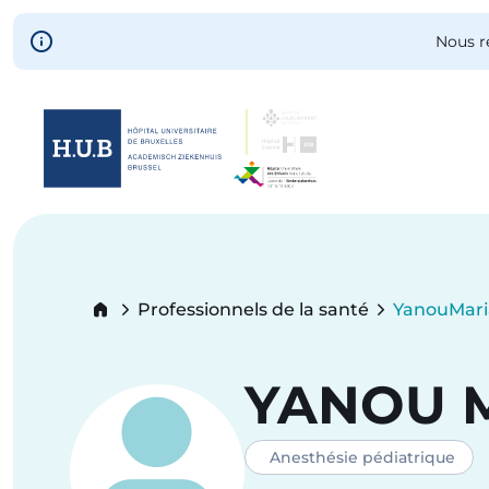
Skip to main content
Nous r
Skip
to
main
content
Breadcrumb
Professionnels de la santé
Yanou
Mar
Current:
YANOU
Anesthésie pédiatrique