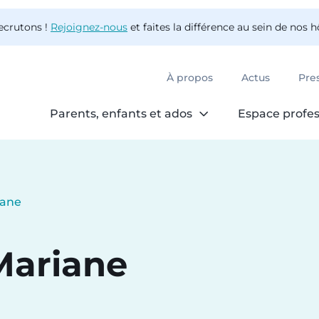
ecrutons !
Rejoignez-nous
et faites la différence au sein de nos 
À propos
Actus
Pre
Parents, enfants et ados
Espace profes
iane
Mariane