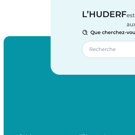
L’HUDERF
est
au
Que cherchez-vou
Recherche