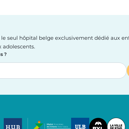
 le seul hôpital belge exclusivement dédié aux en
x adolescents.
s ?
Image
Image
Image