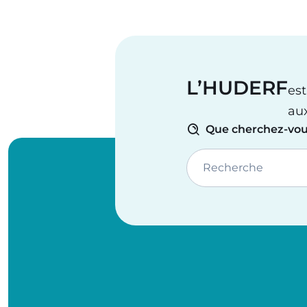
L’HUDERF
est
au
Que cherchez-vou
Recherche