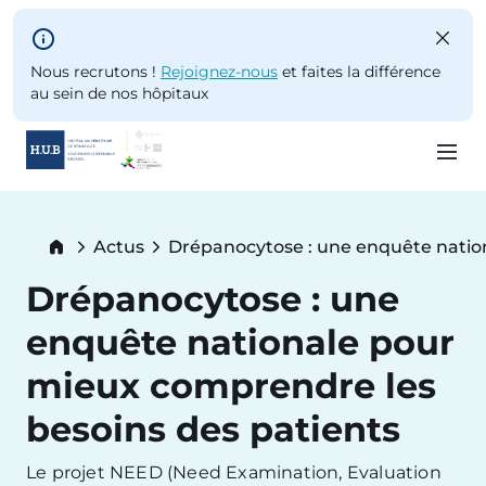
Skip to main content
Nous recrutons !
Rejoignez-nous
et faites la différence
au sein de nos hôpitaux
Skip
to
Breadcrumb
Actus
Drépanocytose : une enquête natio
main
Current:
content
Drépanocytose : une
enquête nationale pour
mieux comprendre les
besoins des patients
Le projet NEED (Need Examination, Evaluation