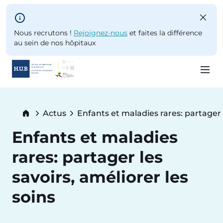
Skip to main content
Nous recrutons !
Rejoignez-nous
et faites la différence
au sein de nos hôpitaux
Skip
to
Breadcrumb
Actus
Enfants et maladies rares: partager l
main
Current:
content
Enfants et maladies
rares: partager les
savoirs, améliorer les
soins