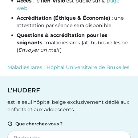
Accès
: le
lien Visio
est publié sur la
page
web
Accréditation (Éthique & Économie)
: une
attestation par séance sera disponible.
Questions & accréditation pour les
soignants
:
maladiesrares
[at]
hubruxelles
.
be
(
Envoyer un mail
)
Maladies rares | Hôpital Universitaire de Bruxelles
L’HUDERF
est le seul hôpital belge exclusivement dédié aux
enfants et aux adolescents.
Que cherchez-vous ?
Recherche