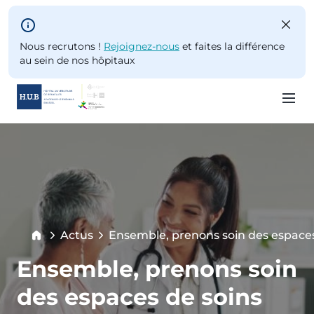
Skip to main content
Nous recrutons !
Rejoignez-nous
et faites la différence
au sein de nos hôpitaux
Skip
to
main
content
Breadcrumb
Actus
Ensemble, prenons soin des espaces
Current:
Ensemble, prenons soin
des espaces de soins