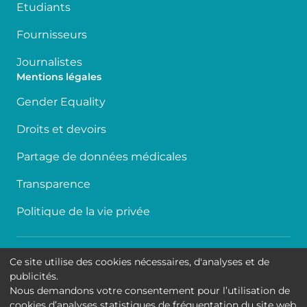
Etudiants
Fournisseurs
Journalistes
Mentions légales
Gender Equality
Droits et devoirs
Partage de données médicales
Transparence
Politique de la vie privée
Accessibilité
Ce site utilise des cookies nécessaires, d'analyses et de
publicités.
Contact
Nous demandons votre consentement pour l’utilisation de
cookies d’analyses statistiques de fréquentation du site web