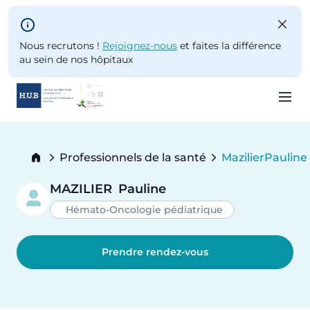
Skip to main content
Nous recrutons !
Rejoignez-nous
et faites la différence
au sein de nos hôpitaux
Skip
to
Breadcrumb
Professionnels de la santé
Mazilier
Pauline
main
Current:
content
MAZILIER
Pauline
Hémato-Oncologie pédiatrique
Prendre rendez-vous