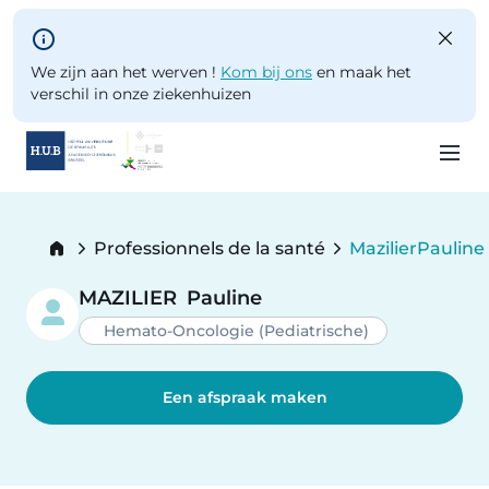
Skip to main content
We zijn aan het werven !
Kom bij ons
en maak het
verschil in onze ziekenhuizen
Skip
to
Breadcrumb
Professionnels de la santé
Mazilier
Pauline
main
Current:
content
MAZILIER
Pauline
Hemato-Oncologie (Pediatrische)
Een afspraak maken