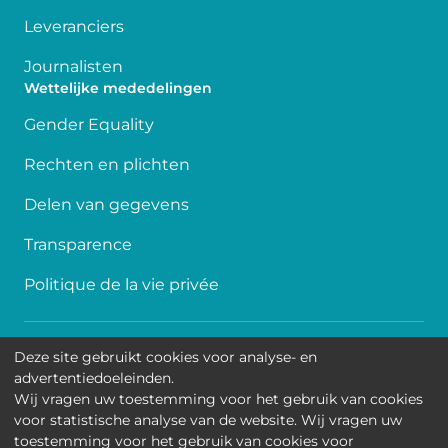
Leveranciers
Journalisten
Wettelijke mededelingen
Gender Equality
Rechten en plichten
Delen van gegevens
Transparence
Politique de la vie privée
Toegankelijkheid
Deze site gebruikt cookies voor analyse- en
advertentiedoeleinden.
Contact
Wij vragen uw toestemming voor het gebruik van cookies
voor statistische analyse van de website. Wij vragen uw
Cookies
toestemming voor het gebruik van cookies voor