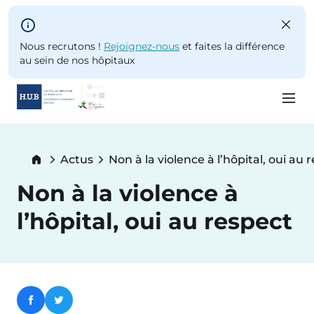
Skip to main content
Nous recrutons !
Rejoignez-nous
et faites la différence
au sein de nos hôpitaux
Skip
to
Breadcrumb
Actus
Non à la violence à l’hôpital, oui au 
main
Current:
content
Non à la violence à
l’hôpital, oui au respect
Facebook
Twitter