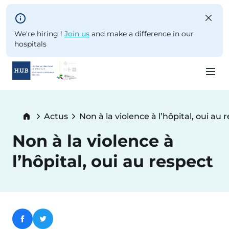
Skip to main content
We're hiring !
Join us
and make a difference in our
hospitals
Skip
to
Breadcrumb
Actus
Non à la violence à l’hôpital, oui au 
main
Current:
content
Non à la violence à
l’hôpital, oui au respect
Facebook
Twitter