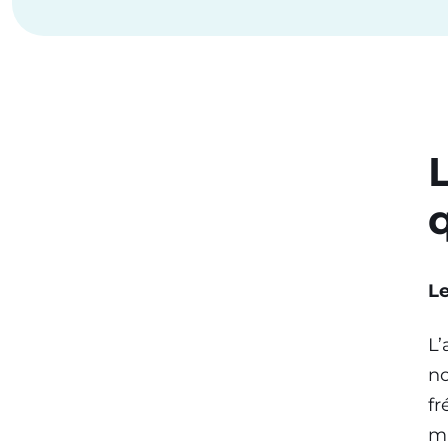
L
Le
L’
no
fr
ma