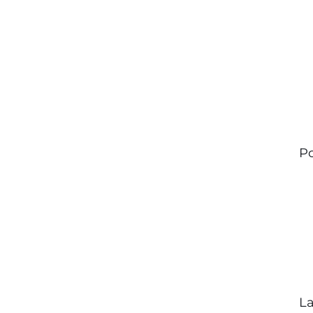
Po
La