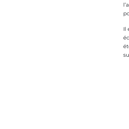
l’
po
Il
éc
ét
su