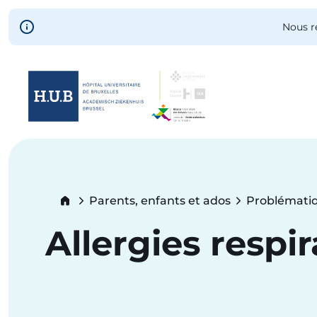
Skip to main content
Nous r
Skip
to
main
content
Breadcrumb
Parents, enfants et ados
Problématiq
Allergies respi