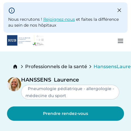
Skip to main content
Nous recrutons !
Rejoignez-nous
et faites la différence
au sein de nos hôpitaux
Skip
to
Breadcrumb
Professionnels de la santé
Hanssens
Laure
main
Current:
content
HANSSENS
Laurence
Pneumologie pédiatrique - allergologie -
médecine du sport
Prendre rendez-vous