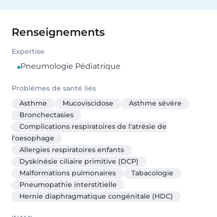
Renseignements
Expertise
Pneumologie Pédiatrique
Problémes de santé liés
Asthme
Mucoviscidose
Asthme sévère
Bronchectasies
Complications respiratoires de l'atrésie de
l'oesophage
Allergies respiratoires enfants
Dyskinésie ciliaire primitive (DCP)
Malformations pulmonaires
Tabacologie
Pneumopathie interstitielle
Hernie diaphragmatique congénitale (HDC)