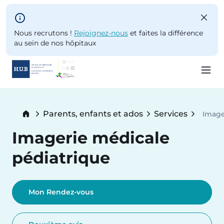
Skip to main content
Nous recrutons !
Rejoignez-nous
et faites la différence
au sein de nos hôpitaux
Skip
to
Breadcrumb
Parents, enfants et ados
Services
Image
main
Curre
content
Imagerie médicale
pédiatrique
Mon Rendez-vous