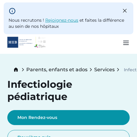
Skip to main content
Nous recrutons !
Rejoignez-nous
et faites la différence
au sein de nos hôpitaux
Skip
to
Breadcrumb
Parents, enfants et ados
Services
Infec
main
Curre
content
Infectiologie
pédiatrique
Mon Rendez-vous