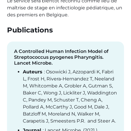
Le service sera bientôt reconnu comme lieu de
maîtrise de stage en infectiologie pédiatrique, un
des premiers en Belgique.
Publications
A Controlled Human Infection Model of
Streptococcus pyogenes Pharyngitis.
Lancet Microbe.
Auteurs
: Osowicki J, Azzopardi K, Fabri
L, Frost H, Rivera-Hernandez T, Neeland
M, Whitcombe A, Grobler A, Gutman S,
Baker C, Wong J, Lickliter J, Waddington
C, Pandey M, Schuster T, Cheng A,
Pollard A, McCarthy J, Good M, Dale J,
Batzloff M, Moreland N, Walker M,
Carapetis J, Smeesters P.R. and Steer A.
Journal
: Lancet Microbe. (2021 )