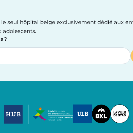
 le seul hôpital belge exclusivement dédié aux en
x adolescents.
s ?
Image
Image
Image