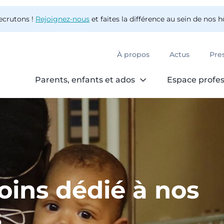
ecrutons !
Rejoignez-nous
et faites la différence au sein de nos 
À propos
Actus
Pre
Parents, enfants et ados
Espace profes
ins dédié à nos
s