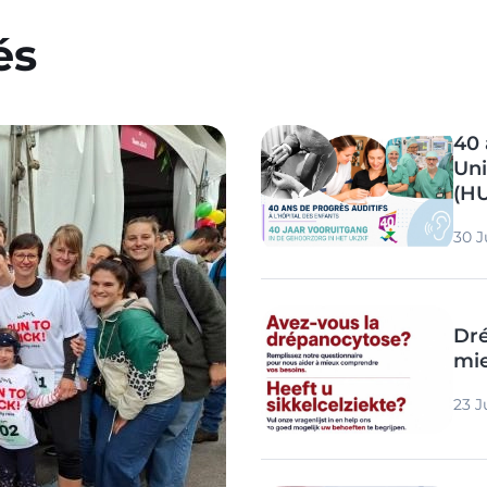
és
Image
40 
Uni
(H
30 J
Image
Dré
mie
23 J