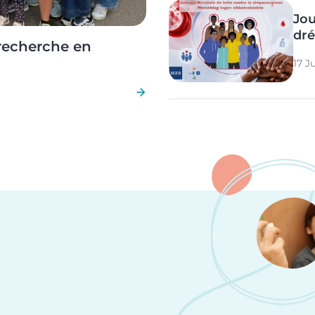
Image
Jou
dré
 recherche en
17 J