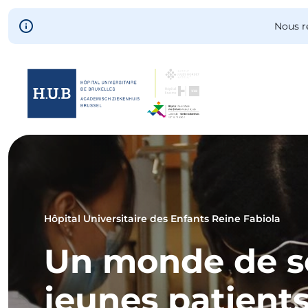
Skip to main content
Nous r
Skip
to
main
content
Hôpital Universitaire des Enfants Reine Fabiola
Un monde de so
jeunes patient