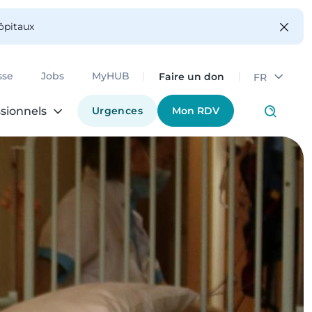
hôpitaux
Faire un don
sse
Jobs
MyHUB
FR
Urgences
Mon RDV
sionnels