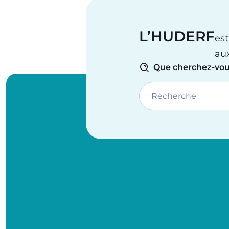
L’HUDERF
est
au
Que cherchez-vou
Recherche