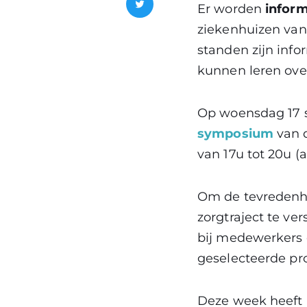
Er worden
inform
Twitter
ziekenhuizen van
standen zijn inf
kunnen leren ove
Op woensdag 17 s
symposium
van 
van 17u tot 20u (a
Om de tevredenhe
zorgtraject te ve
bij medewerkers e
geselecteerde pro
Deze week heeft 