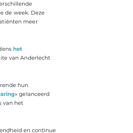
erschillende
de de week. Deze
patiënten meer
jdens
het
site van Anderlecht
urende hun
varing
» gelanceerd
s van het
tendheid en continue