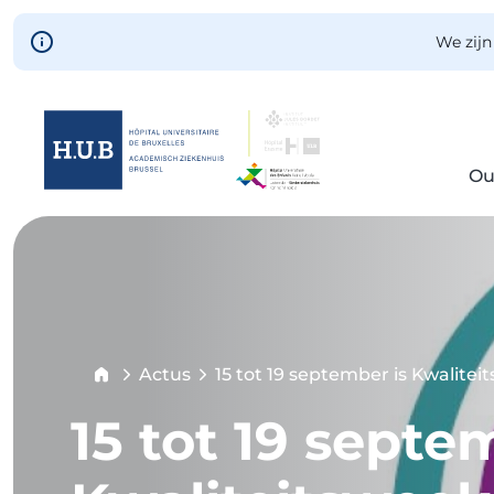
Skip to main content
We zijn
Ou
Skip
to
main
content
Breadcrumb
Actus
15 tot 19 september is Kwalitei
Current:
15 tot 19 septe