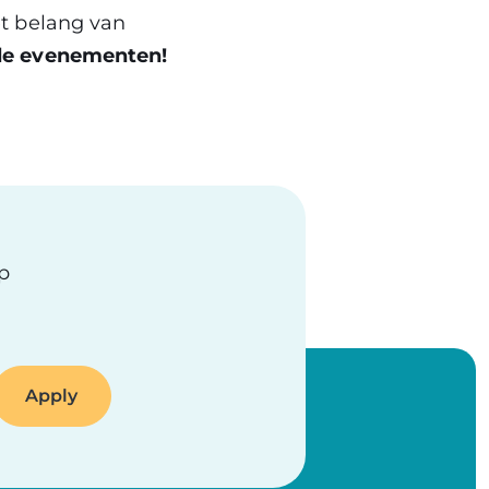
t belang van
nde evenementen!
op