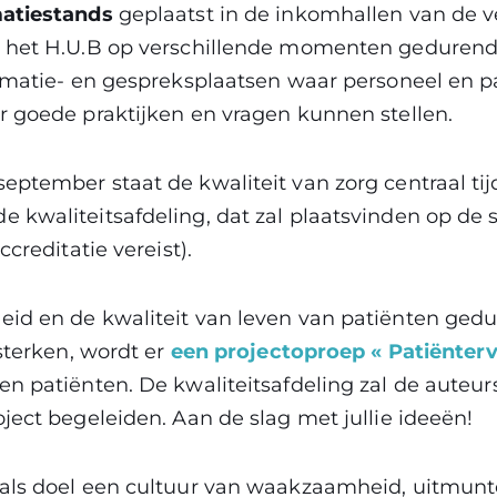
atiestands
geplaatst in de inkomhallen van de v
 het H.U.B op verschillende momenten geduren
ormatie- en gespreksplaatsen waar personeel en 
r goede praktijken en vragen kunnen stellen.
eptember staat de kwaliteit van zorg centraal ti
de kwaliteitsafdeling, dat zal plaatsvinden op de 
ccreditatie vereist).
id en de kwaliteit van leven van patiënten ged
rsterken, wordt er
een projectoproep « Patiënter
n patiënten. De kwaliteitsafdeling zal de auteur
ject begeleiden. Aan de slag met jullie ideeën!
als doel een cultuur van waakzaamheid, uitmun