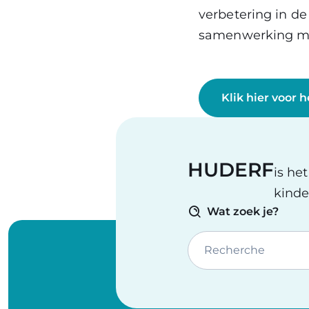
verbetering in d
samenwerking me
Klik hier voor
HUDERF
is he
kinde
Wat zoek je?
Recherche