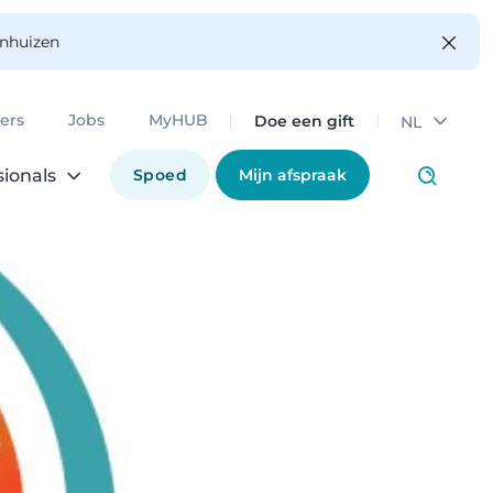
enhuizen
Doe een gift
ers
Jobs
MyHUB
NL
Spoed
Mijn afspraak
sionals