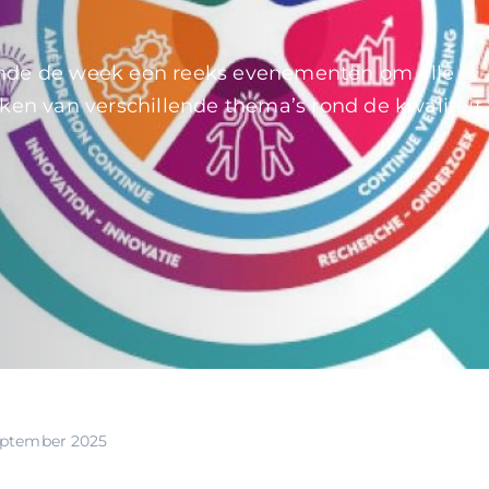
rende de week een reeks evenementen om alle
n van verschillende thema’s rond de kwaliteit
eptember 2025