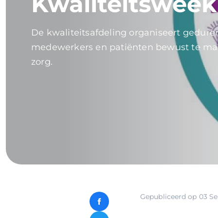
Kwaliteitsweek
De kwaliteitsafdeling organiseert gedu
medewerkers en patiënten bewust te make
zorg.
Gepubliceerd op
03 S
Facebook