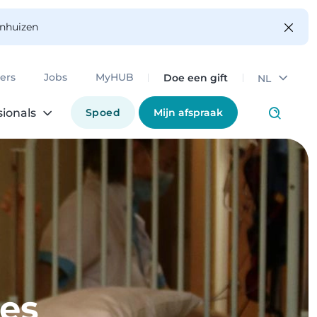
enhuizen
Doe een gift
ers
Jobs
MyHUB
NL
Spoed
Mijn afspraak
sionals
jes