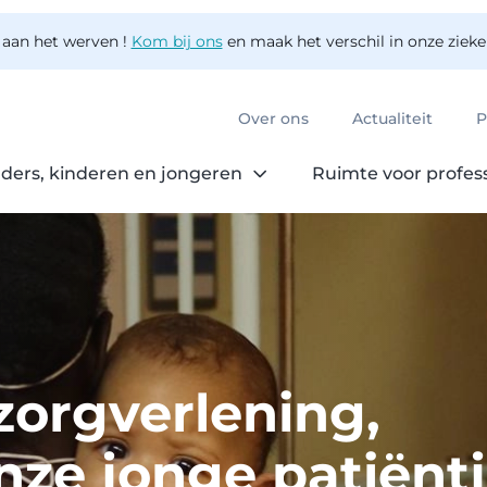
 aan het werven !
Kom bij ons
en maak het verschil in onze ziek
Over ons
Actualiteit
P
ders, kinderen en jongeren
Ruimte voor profes
zorgverlening,
nze jonge patiënt