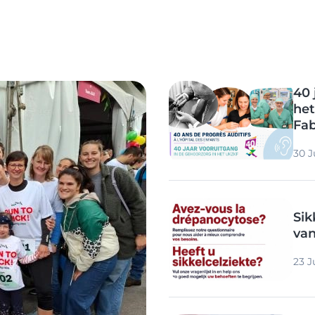
Image
40 
het
Fab
30 J
Image
Sik
van
23 J