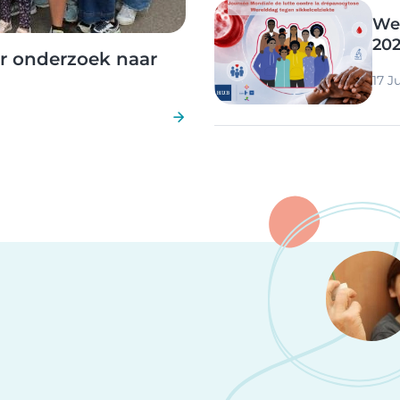
Image
Wer
20
or onderzoek naar
17 J