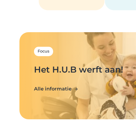
Focus
Het H.U.B werft aan!
Alle informatie