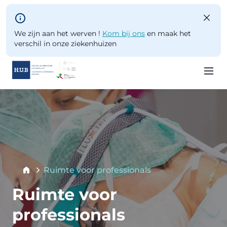
Skip to main content
We zijn aan het werven !
Kom bij ons
en maak het
verschil in onze ziekenhuizen
Skip
Image
to
main
content
Breadcrumb
Ruimte voor professionals
Current:
Ruimte voor
professionals