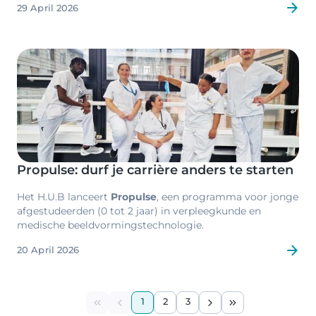
29 April 2026
Image
Propulse: durf je carrière anders te starten
Het H.U.B lanceert
Propulse
, een programma voor jonge
afgestudeerden (0 tot 2 jaar) in verpleegkunde en
medische beeldvormingstechnologie.
20 April 2026
Pagination
1
2
3
First page
Previous page
Current page
Page
Page
Next page
Last page