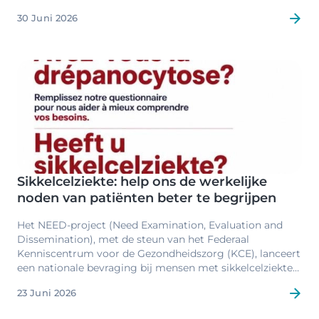
indrukwekkende evolutie doorgemaakt. Waar ernstig
30 Juni 2026
gehoorverlies vroeger vaak pas laat werd vastgesteld en
een grote impact had op de ontwikkeling van een kind,
kan het vandaag al in de eerste levensdagen worden
opgespoord. Dankzij nieuwe behandelingen krijgen deze
Image
kinderen nu kansen die vroeger ondenkbaar waren.
Sikkelcelziekte: help ons de werkelijke
noden van patiënten beter te begrijpen
Het NEED-project (Need Examination, Evaluation and
Dissemination), met de steun van het Federaal
Kenniscentrum voor de Gezondheidszorg (KCE), lanceert
een nationale bevraging bij mensen met sikkelcelziekte
en hun naasten.
23 Juni 2026