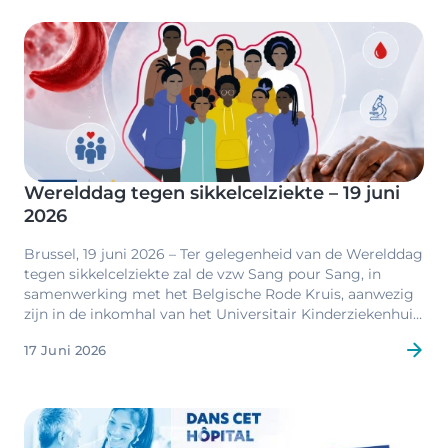
Image
Werelddag tegen sikkelcelziekte – 19 juni
2026
Brussel, 19 juni 2026 – Ter gelegenheid van de Werelddag
tegen sikkelcelziekte zal de vzw Sang pour Sang, in
samenwerking met het Belgische Rode Kruis, aanwezig
zijn in de inkomhal van het Universitair Kinderziekenhuis
Koningin Fabiola (UZKF) voor een informatie- en
17 Juni 2026
sensibiliseringsdag rond sikkelcelziekte.
Image