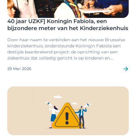
40 jaar UZKF] Koningin Fabiola, een
bijzondere meter van het Kinderziekenhuis
Door haar naam te verbinden aan het nieuwe Brusselse
kinderziekenhuis, ondersteunde Koningin Fabiola een
destijds baanbrekend project: de oprichting van een
ziekenhuis dat volledig gericht is op kinderen en
jongeren.
29 Mei 2026
Image