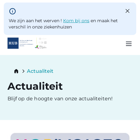
Skip to main content
We zijn aan het werven !
Kom bij ons
en maak het
verschil in onze ziekenhuizen
Skip
to
Breadcrumb
Actualiteit
main
Current:
content
Actualiteit
Blijf op de hoogte van onze actualiteiten!
Image