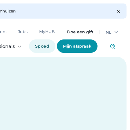
enhuizen
Doe een gift
ers
Jobs
MyHUB
NL
Spoed
Mijn afspraak
sionals