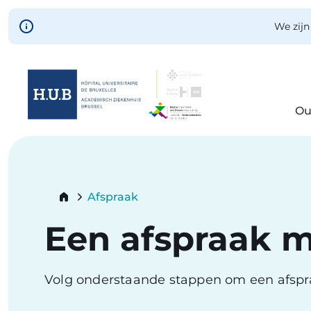
Skip to main content
We zijn
Ou
Skip
to
main
content
Breadcrumb
Afspraak
Current:
Een afspraak 
Volg onderstaande stappen om een afsp