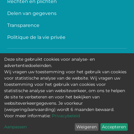
Rechten en plichten
Delen van gegevens
Transparence
Politique de la vie privée
Toegankelijkheid
Deze site gebruikt cookies voor analyse- en
advertentiedoeleinden.
Contact
Wij vragen uw toestemming voor het gebruik van cookies
voor statistische analyse van de website. Wij vragen uw
Cookies
toestemming voor het gebruik van cookies voor
statistische analyse van websiteverkeer, om ons te helpen
Wettelijke mededelingen
de site te verbeteren en voor het bekijken van
websiteverkeergegevens. Je voorkeur
Universitair Kinderziekenhuis Koningin Fabiola • Jean-
(weigering/aanvaarding) wordt 6 maanden bewaard.
Joseph Crocqlaan 15 - 1020 Brussel
Voor meer informatie:
Privacybeleid
Aanpassen
Weigeren
Accepteren