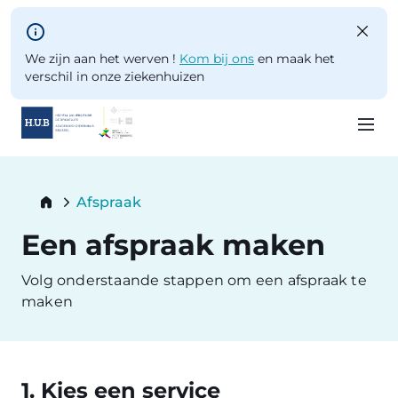
Skip to main content
We zijn aan het werven !
Kom bij ons
en maak het
verschil in onze ziekenhuizen
Skip
to
Breadcrumb
Afspraak
main
Current:
content
Een afspraak maken
Volg onderstaande stappen om een afspraak te
maken
1. Kies een service