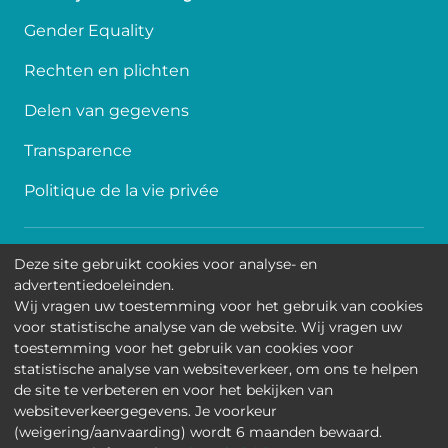
Gender Equality
Rechten en plichten
Delen van gegevens
Transparence
Politique de la vie privée
Toegankelijkheid
Deze site gebruikt cookies voor analyse- en
advertentiedoeleinden.
Contact
Wij vragen uw toestemming voor het gebruik van cookies
voor statistische analyse van de website. Wij vragen uw
Cookies
toestemming voor het gebruik van cookies voor
statistische analyse van websiteverkeer, om ons te helpen
Wettelijke mededelingen
de site te verbeteren en voor het bekijken van
websiteverkeergegevens. Je voorkeur
Universitair Kinderziekenhuis Koningin Fabiola • Jean-
(weigering/aanvaarding) wordt 6 maanden bewaard.
Joseph Crocqlaan 15 - 1020 Brussel