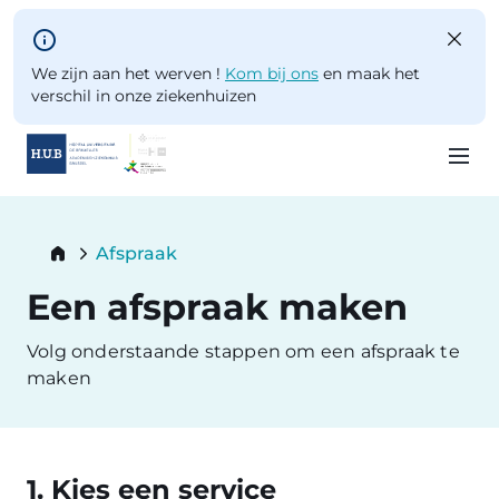
Skip to main content
We zijn aan het werven !
Kom bij ons
en maak het
verschil in onze ziekenhuizen
Skip
to
Breadcrumb
Afspraak
main
Current:
content
Een afspraak maken
Volg onderstaande stappen om een afspraak te
maken
1. Kies een service