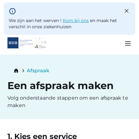
Skip to main content
We zijn aan het werven !
Kom bij ons
en maak het
verschil in onze ziekenhuizen
Skip
to
Breadcrumb
Afspraak
main
Current:
content
Een afspraak maken
Volg onderstaande stappen om een afspraak te
maken
1. Kies een service