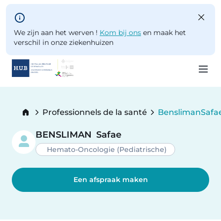
Skip to main content
We zijn aan het werven !
Kom bij ons
en maak het
verschil in onze ziekenhuizen
Skip
to
Breadcrumb
Professionnels de la santé
Bensliman
Safa
main
Current:
content
BENSLIMAN
Safae
Hemato-Oncologie (Pediatrische)
Een afspraak maken