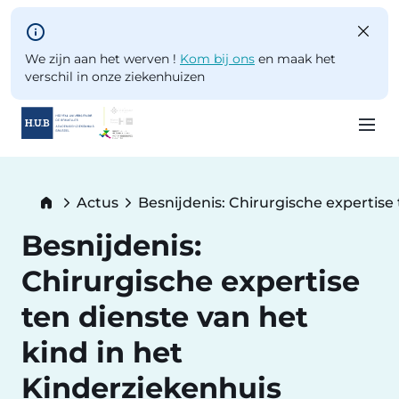
Skip to main content
We zijn aan het werven !
Kom bij ons
en maak het
verschil in onze ziekenhuizen
Skip
to
Breadcrumb
Actus
Besnijdenis: Chirurgische expertise 
main
Current:
content
Besnijdenis:
Chirurgische expertise
ten dienste van het
kind in het
Kinderziekenhuis