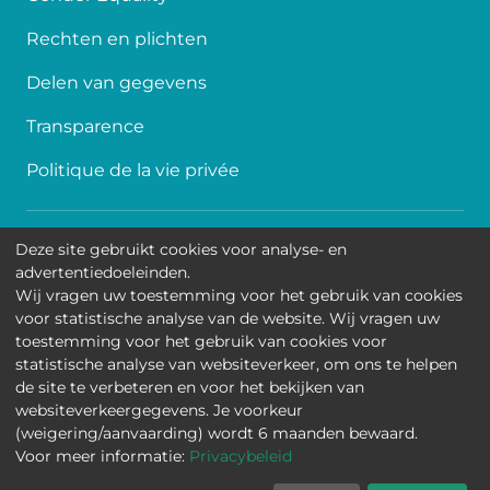
Rechten en plichten
Delen van gegevens
Transparence
Politique de la vie privée
Toegankelijkheid
Deze site gebruikt cookies voor analyse- en
advertentiedoeleinden.
Contact
Wij vragen uw toestemming voor het gebruik van cookies
voor statistische analyse van de website. Wij vragen uw
Cookies
toestemming voor het gebruik van cookies voor
statistische analyse van websiteverkeer, om ons te helpen
Wettelijke mededelingen
de site te verbeteren en voor het bekijken van
websiteverkeergegevens. Je voorkeur
Universitair Kinderziekenhuis Koningin Fabiola • Jean-
(weigering/aanvaarding) wordt 6 maanden bewaard.
Joseph Crocqlaan 15 - 1020 Brussel
Voor meer informatie:
Privacybeleid