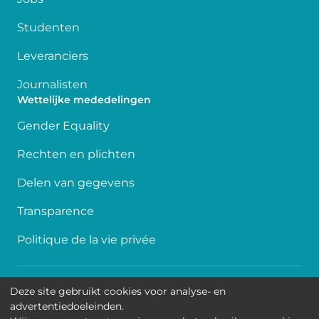
Studenten
Leveranciers
Journalisten
Wettelijke mededelingen
Gender Equality
Rechten en plichten
Delen van gegevens
Transparence
Politique de la vie privée
Toegankelijkheid
Deze site gebruikt cookies voor analyse- en
advertentiedoeleinden.
Contact