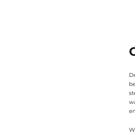
De
be
st
wa
en
W