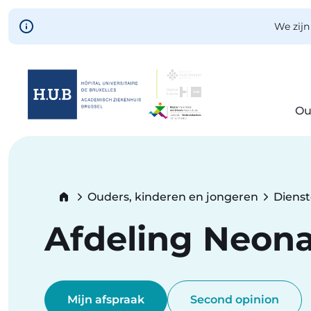
Skip to main content
We zijn
Ou
Skip
to
main
content
Breadcrumb
Ouders, kinderen en jongeren
Diens
Afdeling Neona
Mijn afspraak
Second opinion