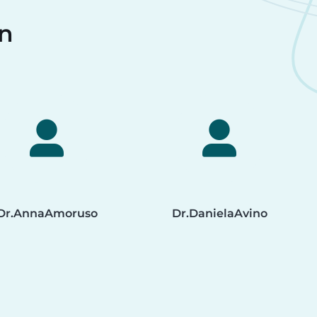
en
Dr.
Anna
Amoruso
Dr.
Daniela
Avino