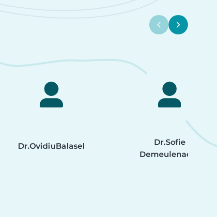
Dr.
Sofie
Dr.
Ovidiu
Balasel
Demeulenaere