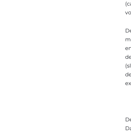
(c
vo
De
me
e
de
(s
de
ex
De
Da