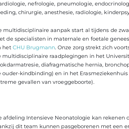
ardiologie, nefrologie, pneumologie, endocrinolo
eding, chirurgie, anesthesie, radiologie, kinderpsy
 multidisciplinaire aanpak start al tijdens de 
t de specialisten in maternale en foetale gene
n het
CHU Brugmann
. Onze zorg strekt zich voorts
 multidisciplinaire raadplegingen in het Universi
lokdarmatresie, diafragmatische hernia, broncho
 ouder-kindbinding) en in het Erasmeziekenhuis 
treme gevallen van vroeggeboorte).
 afdeling Intensieve Neonatologie kan rekenen o
nkzij dit team kunnen pasgeborenen met een erns