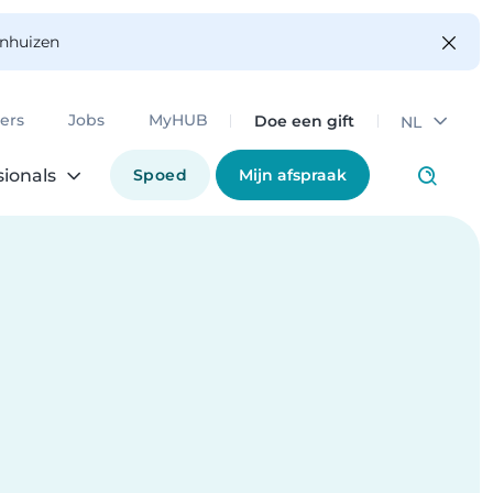
enhuizen
Doe een gift
ers
Jobs
MyHUB
NL
Spoed
Mijn afspraak
sionals