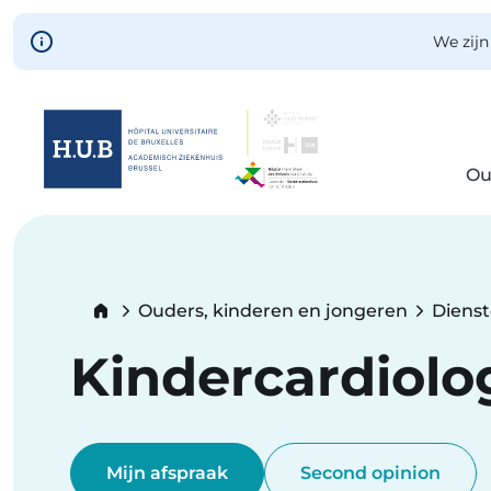
Skip to main content
We zijn
Ou
Skip
to
main
content
Breadcrumb
Ouders, kinderen en jongeren
Diens
Kindercardiolo
Mijn afspraak
Second opinion