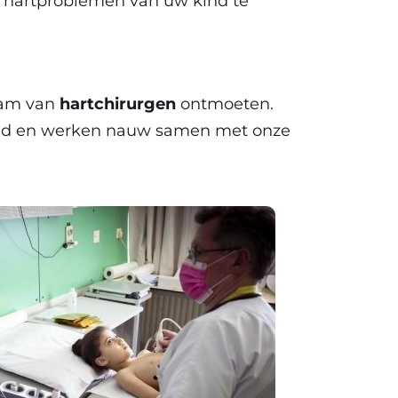
e hartproblemen van uw kind te
team van
hartchirurgen
ontmoeten.
 kind en werken nauw samen met onze