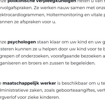
nze
poliklinische verpleegkundigen
heten u van 
rvolgafspraken. Ze werken nauw samen met onz
ektrocardiogrammen, Holtermonitoring en vitale 
annen ze afspraken voor u.
nze
psychologen
staan klaar om uw kind en uw g
isteren kunnen ze u helpen door uw kind voor te 
grepen of onderzoeken, voorafgaande bezoeken 
ganiseren en broers en zussen te begeleiden.
e
maatschappelijk werker
is beschikbaar om u te
ministratieve zaken, zoals geboorteaangiftes, ve
rgverlof voor zieke kinderen.