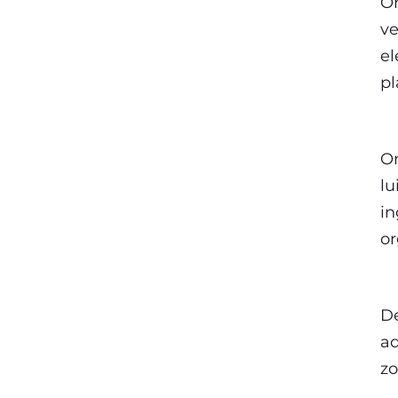
O
ve
el
pl
O
lu
in
or
D
ad
zo