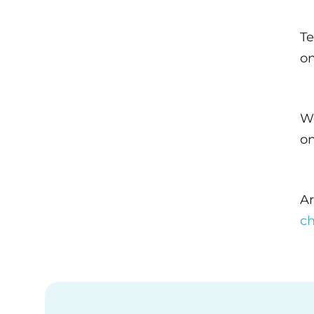
Te
on
We
on
Ar
ch