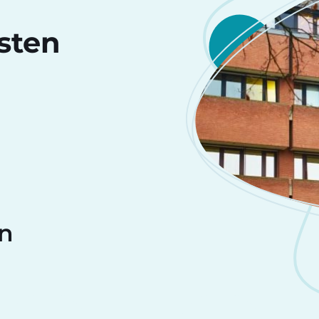
sten
en