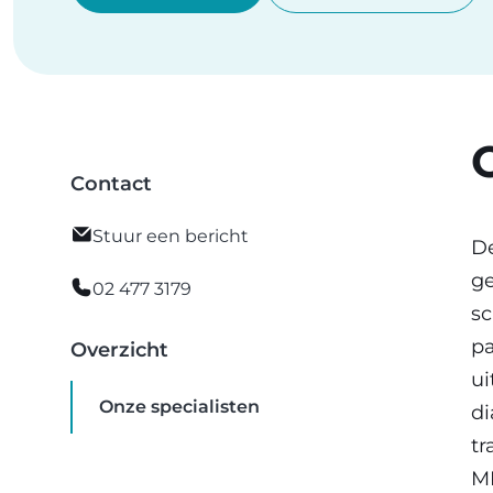
Contact
Stuur een bericht
D
ge
02 477 3179
sc
pa
Overzicht
ui
Onze specialisten
di
tr
MR