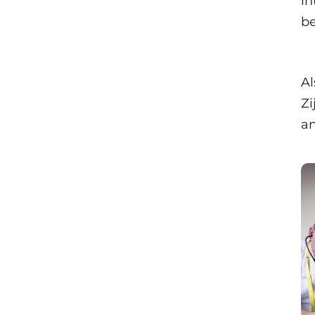
in
b
Al
Zi
an