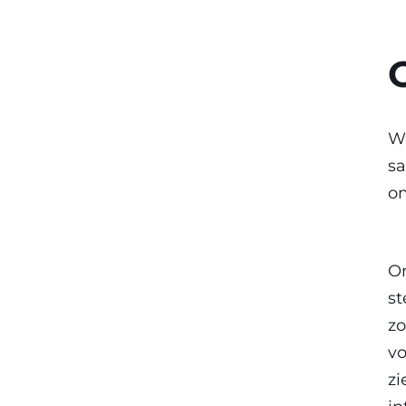
We
sa
om
O
st
zo
vo
zi