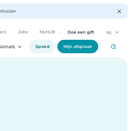
enhuizen
Doe een gift
ers
Jobs
MyHUB
NL
Spoed
Mijn afspraak
sionals