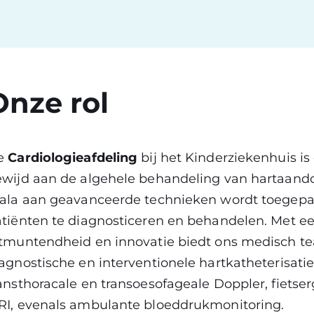
Onze rol
e
Cardiologieafdeling
bij het Kinderziekenhuis 
wijd aan de algehele behandeling van hartaando
ala aan geavanceerde technieken wordt toegepa
tiënten te diagnosticeren en behandelen. Met e
tmuntendheid en innovatie biedt ons medisch te
agnostische en interventionele hartkatheterisati
ansthoracale en transoesofageale Doppler, fietserg
I, evenals ambulante bloeddrukmonitoring.