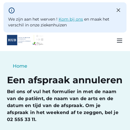
Skip to main content
We zijn aan het werven !
Kom bij ons
en maak het
verschil in onze ziekenhuizen
Skip
to
Breadcrumb
Home
main
Current:
content
Een afspraak annuleren
Bel ons of vul het formulier in met de naam
van de patiënt, de naam van de arts en de
datum en tijd van de afspraak. Om je
afspraak in het weekend af te zeggen, bel je
02 555 33 11.