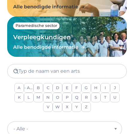
Alle benodigde informatie
Paramedische sector
Verpleegkundigen
Alle benodigde informatie
Typ de naam van een arts
A
- Alle -
B
C
D
E
F
G
H
I
J
K
L
M
N
O
P
Q
R
S
T
U
V
W
X
Y
Z