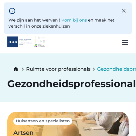
Skip to main content
We zijn aan het werven !
Kom bij ons
en maak het
verschil in onze ziekenhuizen
Skip
to
Breadcrumb
Ruimte voor professionals
Gezondheidspro
main
Current:
content
Gezondheidsprofessional
Huisartsen en specialisten
Artsen