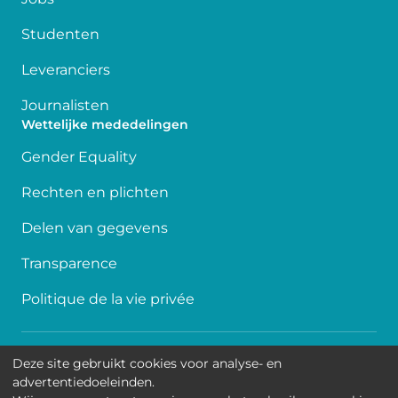
Studenten
Leveranciers
Journalisten
Wettelijke mededelingen
Gender Equality
Rechten en plichten
Delen van gegevens
Transparence
Politique de la vie privée
Toegankelijkheid
Deze site gebruikt cookies voor analyse- en
advertentiedoeleinden.
Contact