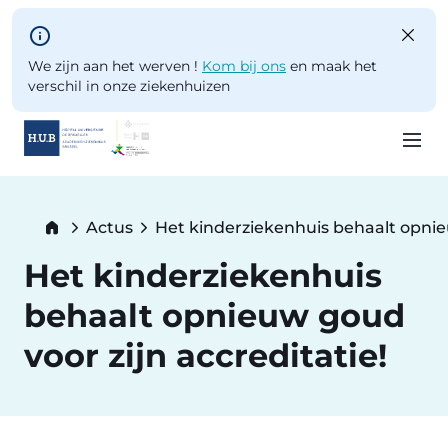
Skip to main content
We zijn aan het werven !
Kom bij ons
en maak het
verschil in onze ziekenhuizen
Skip
to
Breadcrumb
Actus
Het kinderziekenhuis behaalt opnieu
main
Current:
content
Het kinderziekenhuis
behaalt opnieuw goud
voor zijn accreditatie!