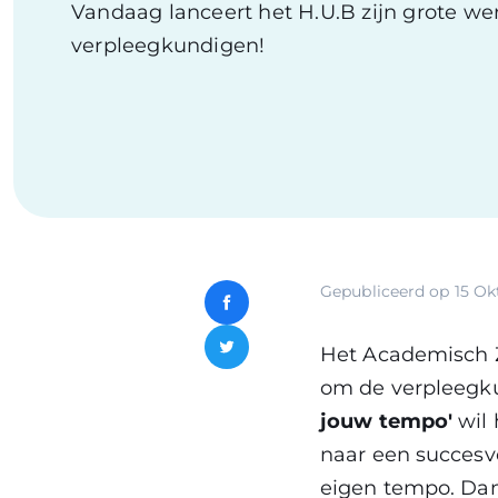
​Vandaag lanceert het H.U.B zijn grote 
verpleegkundigen!
Gepubliceerd op
15 Ok
Facebook
Het Academisch Z
Twitter
om de verpleegku
jouw tempo'
wil 
naar een succesvo
eigen tempo. Dank