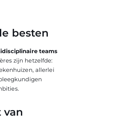
de besten
idisciplinaire teams
res zijn hetzelfde:
ekenhuizen, allerlei
erpleegkundigen
bities.
t van