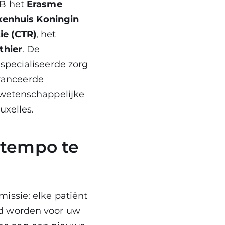
.B het
Erasme
ekenhuis Koningin
ie (CTR)
, het
thier
. De
specialiseerde zorg
vanceerde
 wetenschappelijke
uxelles.
 tempo te
issie: elke patiënt
rd worden voor uw