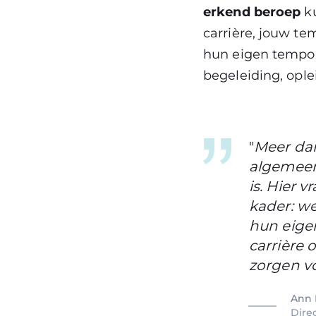
erkend beroep
ku
carrière, jouw t
hun eigen tempo 
begeleiding, ople
"
Meer dan
algemeen
is. Hier 
kader: w
hun eige
carrière
zorgen vo
Ann 
Dire