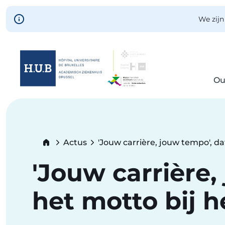
Skip to main content
We zijn
Ou
Skip
to
main
content
Breadcrumb
Actus
'Jouw carrière, jouw tempo', da
Current:
'Jouw carrière,
het motto bij h