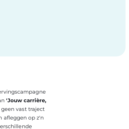
 wervingscampagne
gan
'Jouw carrière,
 geen vast traject
n afleggen op z'n
verschillende