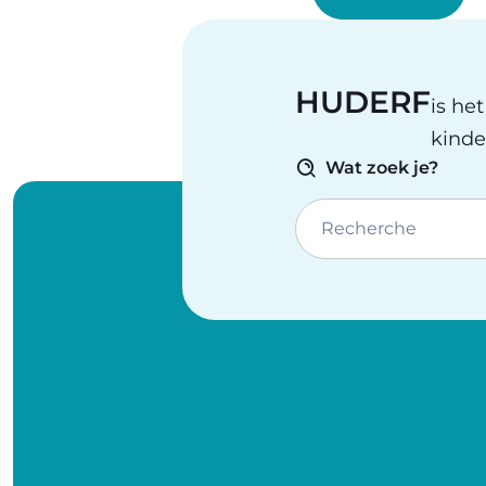
HUDERF
is he
kinde
Wat zoek je?
Recherche