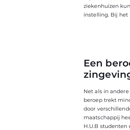
ziekenhuizen ku
instelling. Bij he
Een bero
zingevin
Net als in andere
beroep trekt min
door verschillen
maatschappij hee
H.U.B studenten