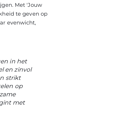
jgen. Met 'Jouw
kheid te geven op
ar evenwicht,
en in het
l en zinvol
 strikt
kelen op
rzame
gint met