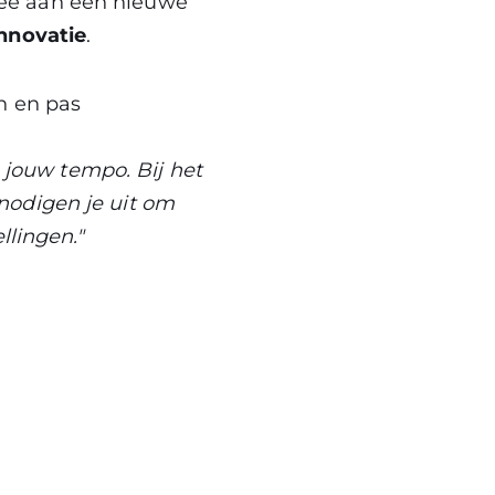
mee aan een nieuwe
nnovatie
.
n en pas
p jouw tempo. Bij het
nodigen je uit om
llingen."