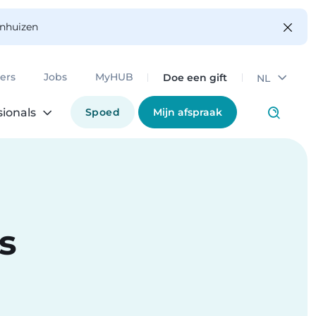
enhuizen
Doe een gift
ers
Jobs
MyHUB
NL
Spoed
Mijn afspraak
sionals
s