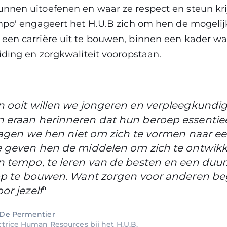
nnen uitoefenen en waar ze respect en steun kri
empo' engageert het H.U.B zich om hen de mogelij
een carrière uit te bouwen, binnen een kader wa
iding en zorgkwaliteit vooropstaan.
 ooit willen we jongeren en verpleegkundig
 eraan herinneren dat hun beroep essentiee
vragen we hen niet om zich te vormen naar een
e geven hen de middelen om zich te ontwik
n tempo, te leren van de besten en een duu
 op te bouwen. Want zorgen voor anderen be
or jezelf
"
De Permentier
ctrice Human Resources bij het H.U.B.