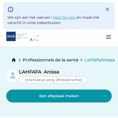
Skip to main content
We zijn aan het werven !
Kom bij ons
en maak het
verschil in onze ziekenhuizen
Skip
to
Breadcrumb
Professionnels de la santé
Lahfafa
Anissa
main
Current:
content
LAHFAFA
Anissa
Intensieve zorg (Pediatrische)
Een afspraak maken