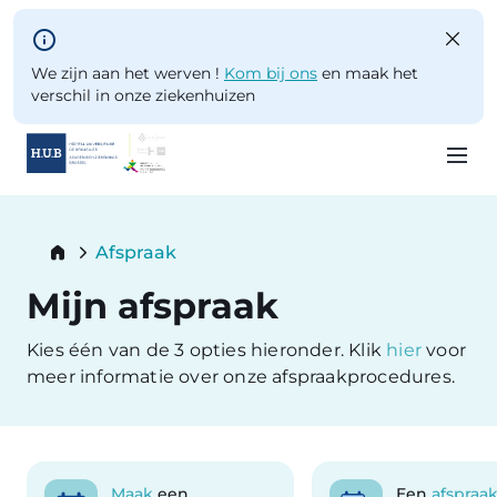
Skip to main content
We zijn aan het werven !
Kom bij ons
en maak het
verschil in onze ziekenhuizen
Skip
to
Breadcrumb
Afspraak
main
Current:
content
Mijn afspraak
Kies één van de 3 opties hieronder. Klik
hier
voor
meer informatie over onze afspraakprocedures.
Maak
een
Een
afspraa