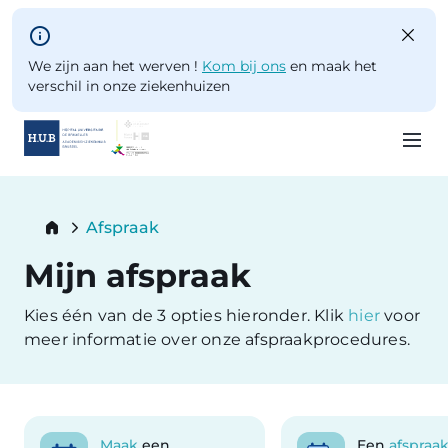
Skip to main content
We zijn aan het werven !
Kom bij ons
en maak het
verschil in onze ziekenhuizen
Skip
to
Breadcrumb
Afspraak
main
Current:
content
Mijn afspraak
Kies één van de 3 opties hieronder. Klik
hier
voor
meer informatie over onze afspraakprocedures.
Maak
een
Een
afspraa