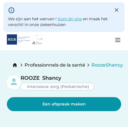
Skip to main content
We zijn aan het werven !
Kom bij ons
en maak het
verschil in onze ziekenhuizen
Skip
to
Breadcrumb
Professionnels de la santé
Rooze
Shancy
main
Current:
content
ROOZE
Shancy
Intensieve zorg (Pediatrische)
Een afspraak maken