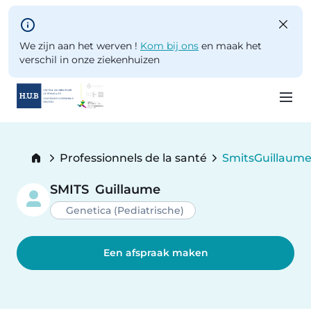
Skip to main content
We zijn aan het werven !
Kom bij ons
en maak het
verschil in onze ziekenhuizen
Skip
to
Breadcrumb
Professionnels de la santé
Smits
Guillaum
main
Current:
content
SMITS
Guillaume
Genetica (Pediatrische)
Een afspraak maken