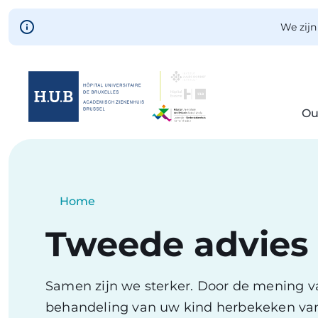
Skip to main content
We zijn
Ou
Skip
to
main
content
Breadcrumb
Home
Current:
Tweede advies
Samen zijn we sterker. Door de mening va
behandeling van uw kind herbekeken vanu