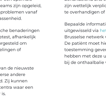
eams zijn opgeleid,
zijn wettelijk verpl
dsproblemen vanaf
te overhandigen of
wassenheid.
Bepaalde informati
ische benaderingen
uitgewisseld via
he
test, afhankelijk
Brusselse netwerk 
oorgesteld om
De patiënt moet hie
elingen of
toestemming geven
hebben met deze ui
bij de onthaalbali
van de nieuwste
erse andere
d. Zij kunnen
centra waar een
r is.