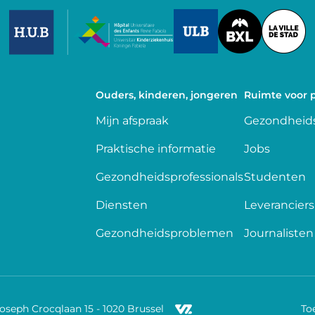
Image
Image
Image
Ouders, kinderen, jongeren
Ruimte voor p
Mijn afspraak
Gezondheids
Praktische informatie
Jobs
Gezondheidsprofessionals
Studenten
Diensten
Leveranciers
Gezondheidsproblemen
Journalisten
Joseph Crocqlaan 15 - 1020 Brussel
To