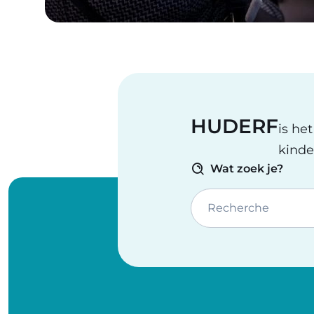
HUDERF
is he
kinde
Wat zoek je?
Recherche