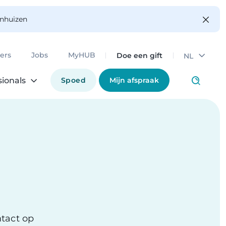
enhuizen
Doe een gift
ers
Jobs
MyHUB
NL
Spoed
Mijn afspraak
sionals
tact op