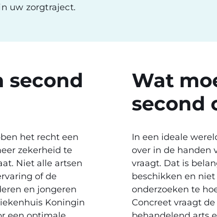
n uw zorgtraject.
n second
Wat moe
second 
ben het recht een
In een ideale were
er zekerheid te
over in de handen 
t. Niet alle artsen
vraagt. Dat is belan
rvaring of de
beschikken en niet
nderen en jongeren
onderzoeken te ho
rziekenhuis Koningin
Concreet vraagt de 
or een optimale
behandelend arts en