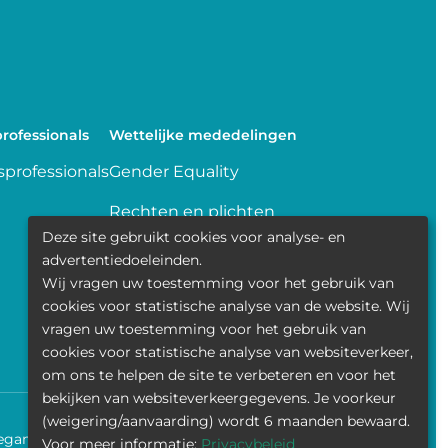
rofessionals
Wettelijke mededelingen
professionals
Gender Equality
Rechten en plichten
Deze site gebruikt cookies voor analyse- en
Delen van gegevens
advertentiedoeleinden.
Wij vragen uw toestemming voor het gebruik van
Transparence
cookies voor statistische analyse van de website. Wij
vragen uw toestemming voor het gebruik van
Politique de la vie privée
cookies voor statistische analyse van websiteverkeer,
om ons te helpen de site te verbeteren en voor het
bekijken van websiteverkeergegevens. Je voorkeur
(weigering/aanvaarding) wordt 6 maanden bewaard.
egankelijkheid
Contact
Cookies
Wettelijke mededelingen
Voor meer informatie:
Privacybeleid