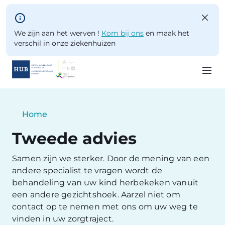
Skip to main content
We zijn aan het werven !
Kom bij ons
en maak het
verschil in onze ziekenhuizen
Skip
to
Breadcrumb
Home
main
Current:
content
Tweede advies
Samen zijn we sterker. Door de mening van een
andere specialist te vragen wordt de
behandeling van uw kind herbekeken vanuit
een andere gezichtshoek. Aarzel niet om
contact op te nemen met ons om uw weg te
vinden in uw zorgtraject.