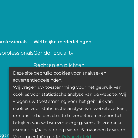
rofessionals
Wettelijke mededelingen
professionals
Gender Equality
Rechten en plichten
Deze site gebruikt cookies voor analyse- en
Delen van gegevens
advertentiedoeleinden.
Wij vragen uw toestemming voor het gebruik van
Transparence
cookies voor statistische analyse van de website. Wij
vragen uw toestemming voor het gebruik van
Politique de la vie privée
cookies voor statistische analyse van websiteverkeer,
om ons te helpen de site te verbeteren en voor het
bekijken van websiteverkeergegevens. Je voorkeur
(weigering/aanvaarding) wordt 6 maanden bewaard.
egankelijkheid
Contact
Cookies
Wettelijke mededelingen
Voor meer informatie:
Privacybeleid