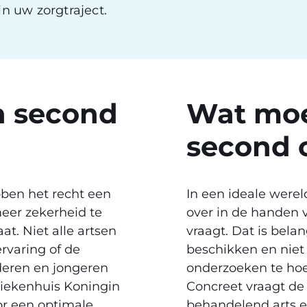
n uw zorgtraject.
n second
Wat moe
second 
ben het recht een
In een ideale were
er zekerheid te
over in de handen 
t. Niet alle artsen
vraagt. Dat is belan
rvaring of de
beschikken en niet
nderen en jongeren
onderzoeken te ho
rziekenhuis Koningin
Concreet vraagt de 
or een optimale
behandelend arts en