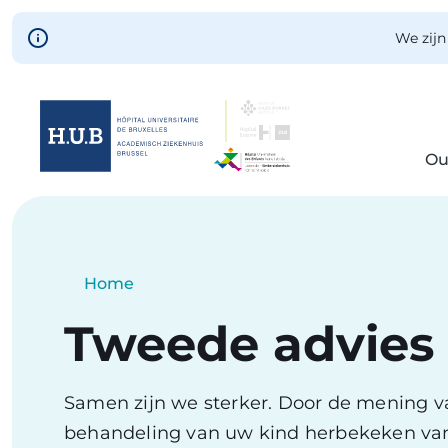
Skip to main content
We zijn
Ou
Skip
to
main
content
Breadcrumb
Home
Current:
Tweede advies
Samen zijn we sterker. Door de mening va
behandeling van uw kind herbekeken vanu