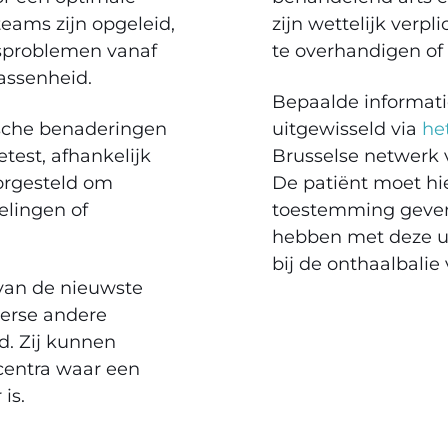
eams zijn opgeleid,
zijn wettelijk verpl
dsproblemen vanaf
te overhandigen of
wassenheid.
Bepaalde informati
ische benaderingen
uitgewisseld via
he
test, afhankelijk
Brusselse netwerk 
oorgesteld om
De patiënt moet hie
elingen of
toestemming geven
hebben met deze ui
bij de onthaalbali
van de nieuwste
erse andere
d. Zij kunnen
centra waar een
r is.