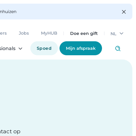
enhuizen
Doe een gift
ers
Jobs
MyHUB
NL
Spoed
Mijn afspraak
sionals
tact op