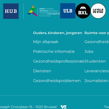
Image
Image
Image
Ouders, kinderen, jongeren
Ruimte voor p
Mijn afspraak
Gezondheids
Praktische informatie
Jobs
Gezondheidsprofessionals
Studenten
Diensten
Leveranciers
Gezondheidsproblemen
Journalisten
Joseph Crocqlaan 15 - 1020 Brussel
To