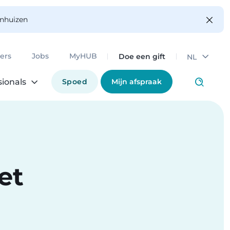
enhuizen
Doe een gift
ers
Jobs
MyHUB
NL
Spoed
Mijn afspraak
sionals
et