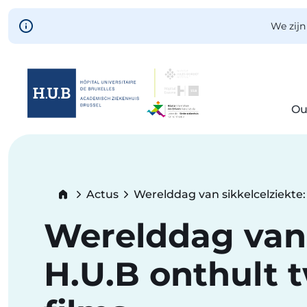
Skip to main content
We zijn
Ou
Skip
to
main
content
Breadcrumb
Actus
Werelddag van sikkelcelziekte:
Current:
Werelddag van 
H.U.B onthult 