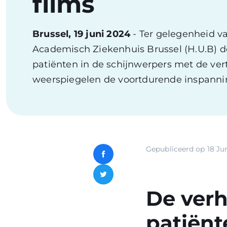
films
Brussel, 19 juni 2024
- Ter gelegenheid va
Academisch Ziekenhuis Brussel (H.U.B) 
patiënten in de schijnwerpers met de ve
weerspiegelen de voortdurende inspannin
Gepubliceerd op
18 Ju
Facebook
Twitter
De verh
patiënt