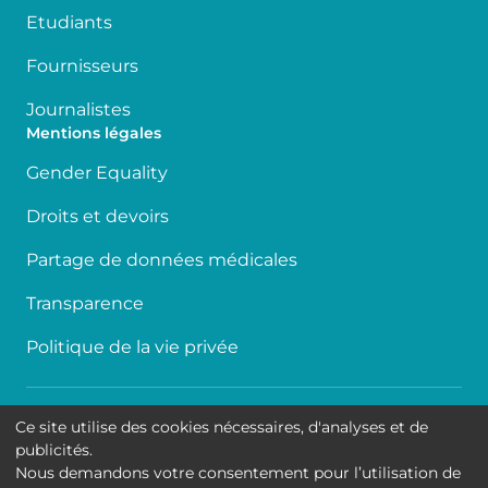
Etudiants
Fournisseurs
Journalistes
Mentions légales
Gender Equality
Droits et devoirs
Partage de données médicales
Transparence
Politique de la vie privée
Accessibilité
Ce site utilise des cookies nécessaires, d'analyses et de
publicités.
Contact
Nous demandons votre consentement pour l’utilisation de